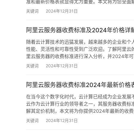
准和最新价格表就显得尤为重要。本文将为您全面
准概述 阿里云服务器的收费标准通常取决于以下几
关键词
2024年12月31日
通用型、计算型、内存型等。 资源配置：CPU、
阿里云服务器收费标准及2024年价格详
随着云计算技术的迅猛发展，越来越多的企业和个
性能、灵活性和可靠性受到广泛欢迎。了解阿里云
里云服务器的收费标准进行深入分析，并2024年
之前，首先我们需要知道阿里云服务器的费用构成
关键词
2024年12月31日
源费用：这是服务器使用的核心费用，通常与所选的
阿里云服务器收费标准2024年最新价格
在当今这个数字化时代，云计算已经成为企业发展
云作为云计算行业的领导者之一，其服务器收费标
解其定价机制，本文将为你提供2024年最新的收
准主要由以下几个部分构成： 计算资源：根据CP
关键词
2024年12月31日
数据传输：包括流量费用和带宽费用。 增值服务：