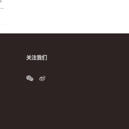
务
器，
里
关注我们