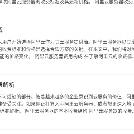
解读阿里云服务器的收费标准及其最新价格。 阿里云服务器收费
个因素： 实例类型：不同的实例类型适用于不同的业务需求，
内存、存储等配置的选择直接影响到价格。8…
解
人用户开始选择阿里云作为其云服务提供商。阿里云服务器以其
的收费标准和价格是选择合适方案的关键。在本文中，我们将对
可能的价格变化。 阿里云服务器费用构成 在了解阿里云的收费标
。通常来说，阿里云服务器的费用主要包括以下几个方面： 基础
实例规格（如CPU、内存等）有关。 存…
表解析
不可或缺的部分。随着越来越多的企业意识到云服务的价值，阿
准备受关注。如果你正打算入手阿里云服务器，或者想更深入地
费标准解析。 阿里云服务器的基本收费结构 阿里云服务器的收费
U、内存等配置收费。 存储空间：根据使用的磁盘大小和类型收
如安全服务、监控、备份等。 了解…