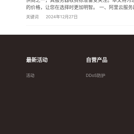
供商之一，其服务器收费标准备受关注。本文将为
的价格，让您在选择时更加明智。 一、阿里云服务
它提供了灵活的计算、存储和网络资源，适合各种
关键词
2024年12月27日
云服务器的应用范围广泛。 阿里云服务器的类型 
最新活动
自营产品
活动
DDoS防护