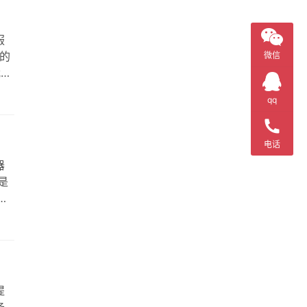
服
的
微信
我们
：
qq
电话
器
是
行
使
提