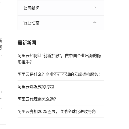
标
比如
公司新闻
行业动态
高
最新新闻
阿
准
阿里云如何让“创新扩散”，做中国企业出海的隐
资
形推手？
阿里云是什么？企业不可不知的云端架构服务！
阿里云爆发式的跨越
里
阿里云代理商怎么选？
了
标
阿里云亮相2025巴展，吹响全球化进攻号角
费。