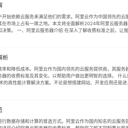
解
户开始依赖云服务来满足他们的需求。阿里云作为中国领先的云
在市场上占有一席之地。本文将全面解析2024年阿里云服务器
决策。 一、阿里云服务器介绍 在深入了解收费标准之前，让
提供多种类型的云服务器，主要包括： ECS（弹性计算服务）
BAE（后台应用引擎）：适合开发者…
解析
效率和降低成本。阿里云作为国内领先的云服务提供商，其服务
务器的收费标准及其变化，以帮助用户做出更明智的选择。 什么
技术的高性能计算解决方案。不论是想搭建网站、开发应用还是进
源。用户可以根据实际需要选择不同配置的服务器，以满足各种
照实例类型收费 阿里云服务器主要分为以下…
览
进行数据存储和计算的首选方式。阿里云作为国内知名的云服务