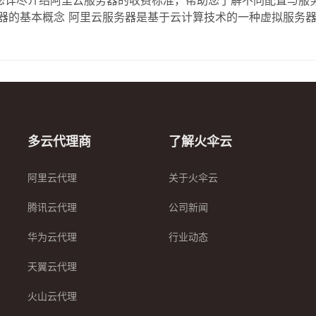
您详尽介绍阿里云服务器的收费标准，帮助您了解不同配置与服
器的基本概念 阿里云服务器是基于云计算技术的一种虚拟服务
需求的用户。从电商平台到企业官网，蓝领技术到高端研发，阿
阿里云提供多种类型的服务器，包括但不限于：…
多云代理商
了解火伞云
阿里云代理
关于火伞云
腾讯云代理
公司新闻
华为云代理
行业动态
天翼云代理
火山云代理