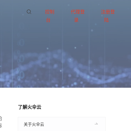
控制
代理登
注册登
台
录
陆
了解火伞云
的
关于火伞云
标