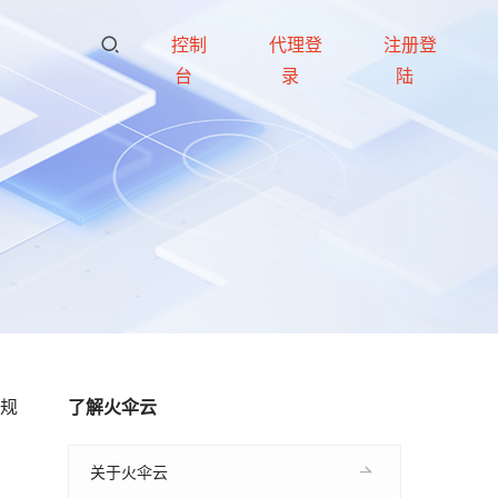
控制
代理登
注册登
台
录
陆
大规
了解火伞云
关于火伞云