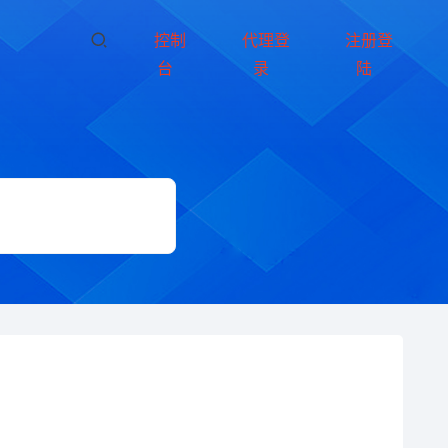
控制
代理登
注册登
台
录
陆