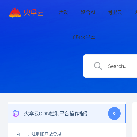
活动
聚合AI
阿里云
了解火伞云
火伞云CDN控制平台操作指引
6
一、注册账户及登录