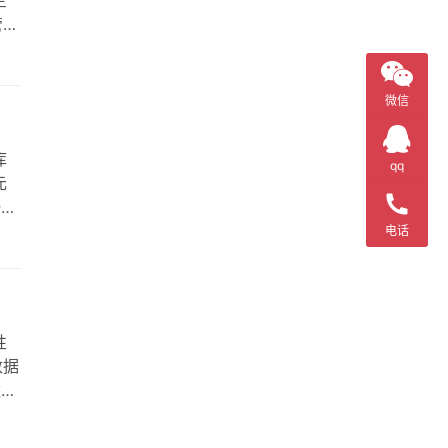
企
管理
高性
微信
库
qq
元
一款
和
电话
性
数据
数据