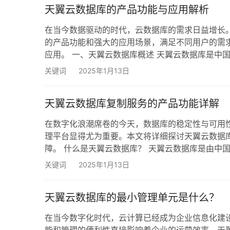
天翼云数据库的产品功能与应用解析
在当今数据驱动的时代，云数据库的需求日益增长
的产品功能和强大的应用场景，满足不同用户的需
应用。 一、天翼云数据库概述 天翼云数据库是中
全、稳定的数据库解决方案。无论是小型企业还是
关键词
2025年1月13日
括关系型数据库和非关系型数据库的支持。 二、天
天翼云数据库复制服务的产品功能详解
在数字化浪潮席卷的今天，数据库的稳定性与可用
理平台显得尤为重要。本文将详细探讨天翼云数据
障。 什么是天翼云数据库？ 天翼云数据库是由中
点，旨在满足不同业务场景下对数据库的需求。其支持多种
关键词
2025年1月13日
提供了丰富的选择和配置自由度。 天翼云数据库复
天翼云数据库的最小管理单元是什么？
在当今数字化时代，云计算已经成为企业信息化建